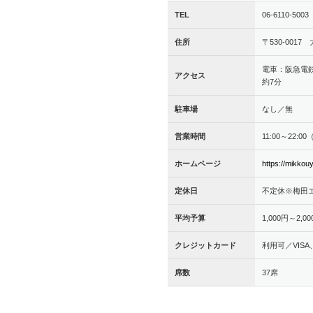
TEL
06-6110-5003
住所
〒530-001
電車：阪急電
アクセス
約7分
駐車場
なし／無
営業時間
11:00～22:00
ホームページ
https://mikkou
定休日
不定休※梅田
平均予算
1,000円～2,0
クレジットカード
利用可／VISA、M
席数
37席