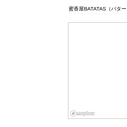
蜜香屋BATATAS（バタ