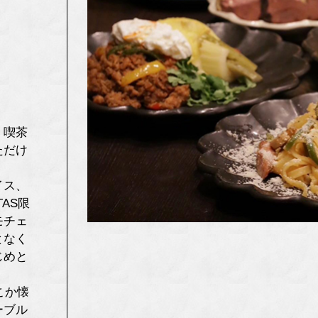
き
、喫茶
ただけ
イス、
AS限
モチェ
となく
じめと
。
こか懐
ーブル