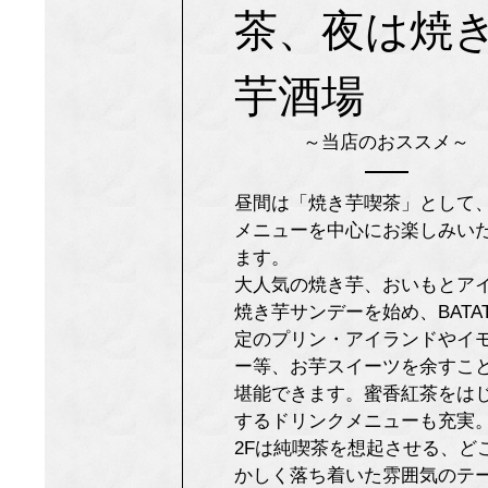
茶、夜は焼
芋酒場
～当店のおススメ～
昼間は「焼き芋喫茶」として
メニューを中心にお楽しみい
ます。
大人気の焼き芋、おいもとア
焼き芋サンデーを始め、BATAT
定のプリン・アイランドやイ
ー等、お芋スイーツを余すこ
堪能できます。蜜香紅茶をは
するドリンクメニューも充実
2Fは純喫茶を想起させる、ど
かしく落ち着いた雰囲気のテ