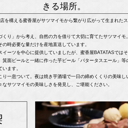
きる場所。
に本店を構える蜜香屋がサツマイモから繋がり広がって生まれた
づくり」から考え、自然の力を借りて大切に育てたサツマイモ
その時必要な量だけを産地直送しています。
イーツを中心に提供していましたが、蜜香屋BATATASでは
、箕面ビールと一緒に作った芋ビール「バタータスエール」等
ています。
こり一息ついて。夜は焼き芋酒場で一日の締めくくりの美味し
、色々なサツマイモの美味しさを発見し、ご堪能ください。
喫