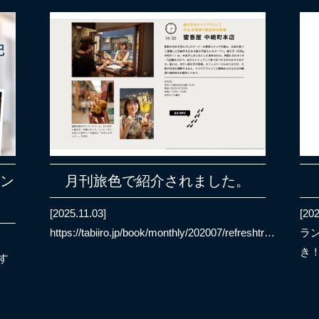
ラン
月刊旅色で紹介されました。
[2025.11.03]
[202
https://tabiiro.jp/book/monthly/202007/refreshtr…
ラ
き
すす