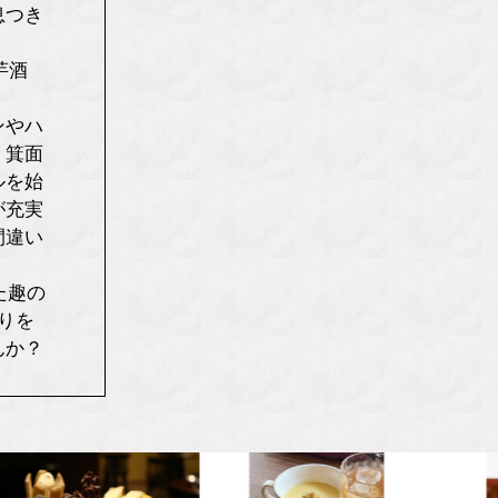
息つき
芋酒
ンやハ
、箕面
ルを始
が充実
間違い
た趣の
りを
んか？